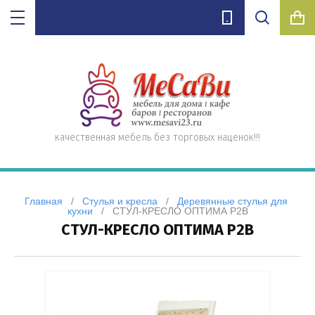
а
ые,
ухонные,
е
лифте
Цена (руб.):
ло)
нные
качественная мебель без торговых наценок!!!
Название:
елей
Главная
   /   
Стулья и кресла
   /   
Деревянные стулья для 
кухни
   /   СТУЛ-КРЕСЛО ОПТИМА Р2В
П
СТУЛ-КРЕСЛО ОПТИМА Р2В
Артикул:
енные)
Текст: