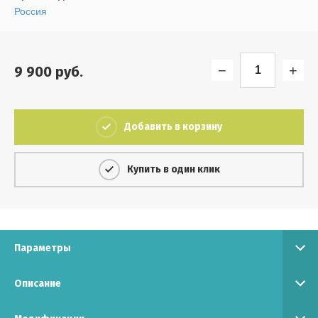
Выберите...
Россия
Результатов на странице:
−
+
9 900
руб.
5
Найти
Добавить в корзину
Купить в один клик
Параметры
Описание