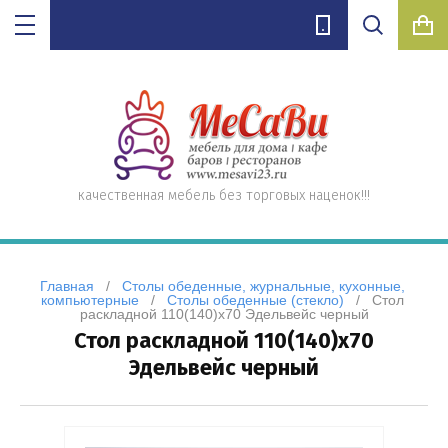
а
ые,
ухонные,
е
лифте
Цена (руб.):
ло)
нные
качественная мебель без торговых наценок!!!
Название:
елей
Главная
   /   
Столы обеденные, журнальные, кухонные, 
компьютерные
   /   
Столы обеденные (стекло)
   /   Стол 
П
раскладной 110(140)х70 Эдельвейс черный
Стол раскладной 110(140)х70
Артикул:
енные)
Эдельвейс черный
Текст: