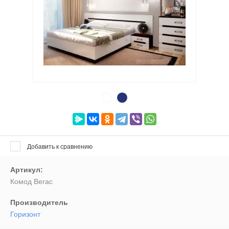
Выберите категорию:
Выберите...
Цвет рамы:
Выберите...
Производитель:
Выберите...
Добавить к сравнению
Артикул:
Новинка:
Комод Вегас
Выберите...
Производитель
Горизонт
Спецпредложение: