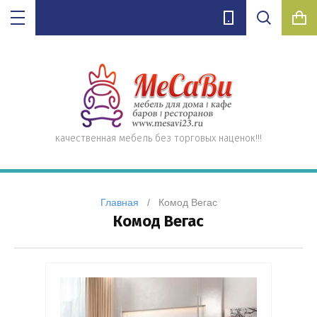
а
ые,
ухонные,
е
лифте
Цена (руб.):
ло)
нные
качественная мебель без торговых наценок!!!
Название:
елей
Главная
   /   Комод Вегас
Комод Вегас
П
Артикул:
енные)
Текст: