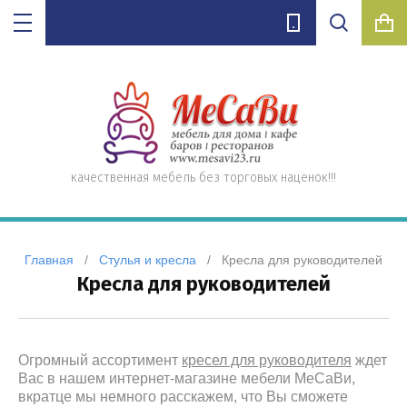
Фильтр подбора
а
ые,
Цена:
ухонные,
е
лифте
Производитель:
ло)
нные
Показать
0
качественная мебель без торговых наценок!!!
Сбросить фильтр
елей
Главная
   /   
Стулья и кресла
   /   Кресла для руководителей
Кресла для руководителей
П
енные)
Огромный ассортимент
кресел для руководителя
ждет
Вас в нашем интернет-магазине мебели МеСаВи,
вкратце мы немного расскажем, что Вы сможете